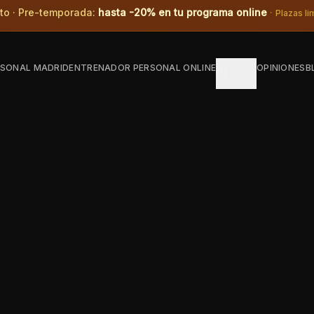
to · Pre-temporada
:
hasta -
20
% en tu programa online
·
Plazas li
SONAL MADRID
ENTRENADOR PERSONAL ONLINE
OPINIONES
B
MÉTODO