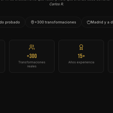
Carlos R.
do probado
+300 transformaciones
Madrid y a d
+300
15+
Transformaciones
Años experiencia
reales