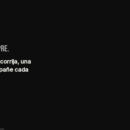
re.
corrija, una
ompañe cada
 —